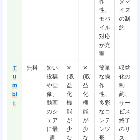
作
タマ
性、
イズ
モバ
の制
イル
約
対応
が充
実
T
無料
短い
✕
✕
簡単
収益
u
投稿
(収
(収
な操
化の
m
や画
益
益
作
制
bl
像、
化
化
性、
約、
r
動画
機
機
多彩
サー
のシ
能
能
なコ
ビス
ェア
が
が
ンテ
終了
に最
少
少
ンツ
のリ
適
な
な
形
ス