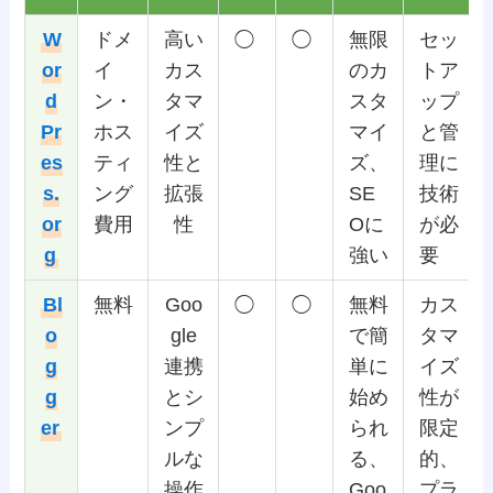
W
ドメ
高い
◯
◯
無限
セッ
or
イ
カス
のカ
トア
d
ン・
タマ
スタ
ップ
Pr
ホス
イズ
マイ
と管
es
ティ
性と
ズ、
理に
s.
ング
拡張
SE
技術
or
費用
性
Oに
が必
g
強い
要
Bl
無料
Goo
◯
◯
無料
カス
o
gle
で簡
タマ
g
連携
単に
イズ
g
とシ
始め
性が
er
ンプ
られ
限定
ルな
る、
的、
操作
Goo
プラ