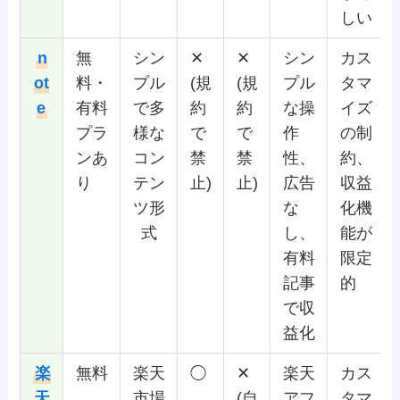
しい
n
無
シン
✕
✕
シン
カス
ot
料・
プル
(規
(規
プル
タマ
e
有料
で多
約
約
な操
イズ
プラ
様な
で
で
作
の制
ンあ
コン
禁
禁
性、
約、
り
テン
止)
止)
広告
収益
ツ形
な
化機
式
し、
能が
有料
限定
記事
的
で収
益化
楽
無料
楽天
◯
✕
楽天
カス
天
市場
(自
アフ
タマ