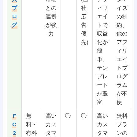
ブ
との
社
ィリ
イズ
ロ
連携
広
エイ
の制
グ
が強
告
トで
約、
力
優
収益
他の
先)
化が
アフ
簡
ィリ
単、
エイ
テン
トプ
プレ
ログ
ート
ラム
が豊
が不
富
便
F
無
高い
◯
◯
高い
無料
C
料・
カス
カス
プラ
2
有料
タマ
タマ
ンの