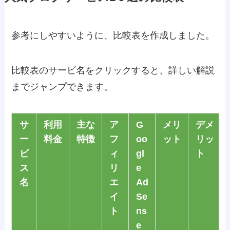
参考にしやすいように、比較表を作成しました。
比較表のサービ名をクリックすると、詳しい解説
までジャンプできます。
サ
利用
主な
ア
G
メリ
デメ
ー
料金
特徴
フ
oo
ット
リッ
ビ
ィ
gl
ト
ス
リ
e
名
エ
Ad
イ
Se
ト
ns
e