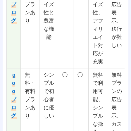
ブ
プラ
イズ
イズ
広告
ロ
ンあ
性と
性、
表
グ
り
豊富
アフ
示、
な機
ィリ
移行
能
エイ
が難
ト対
しい
応が
充実
g
無
シン
◯
◯
無料
無料
o
料・
プル
で利
プラ
o
有料
で初
用可
ンの
ブ
プラ
心者
能、
広告
ロ
ンあ
に優
シン
表
グ
り
しい
プル
示、
な操
カス