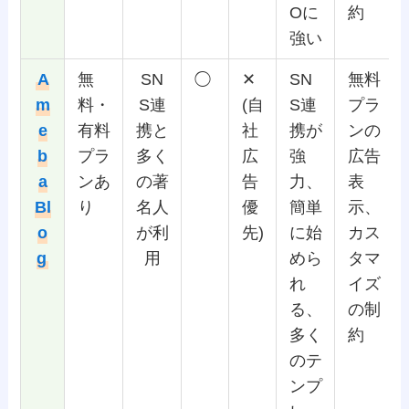
Oに
約
強い
A
無
SN
◯
✕
SN
無料
m
料・
S連
(自
S連
プラ
e
有料
携と
社
携が
ンの
b
プラ
多く
広
強
広告
a
ンあ
の著
告
力、
表
Bl
り
名人
優
簡単
示、
o
が利
先)
に始
カス
g
用
めら
タマ
れ
イズ
る、
の制
多く
約
のテ
ンプ