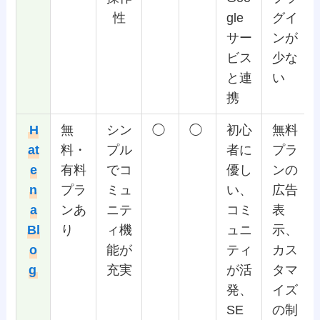
性
gle
グイ
サー
ンが
ビス
少な
と連
い
携
H
無
シン
◯
◯
初心
無料
at
料・
プル
者に
プラ
e
有料
でコ
優し
ンの
n
プラ
ミュ
い、
広告
a
ンあ
ニテ
コミ
表
Bl
り
ィ機
ュニ
示、
o
能が
ティ
カス
g
充実
が活
タマ
発、
イズ
SE
の制