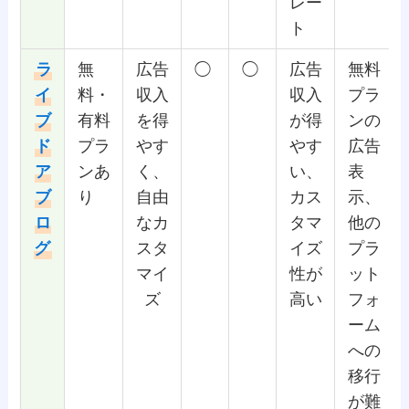
レー
ト
ラ
無
広告
◯
◯
広告
無料
イ
料・
収入
収入
プラ
ブ
有料
を得
が得
ンの
ド
プラ
やす
やす
広告
ア
ンあ
く、
い、
表
ブ
り
自由
カス
示、
ロ
なカ
タマ
他の
グ
スタ
イズ
プラ
マイ
性が
ット
ズ
高い
フォ
ーム
への
移行
が難